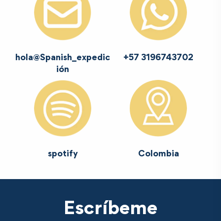
hola@Spanish_expedic
+57 3196743702
ión
Colombia
spotify
Escríbeme