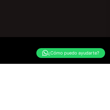
¿Cómo puedo ayudarte?
Navegación
Bienvenidos a Spanish Expedición Flora tutora
Learn Spanish, connect with locals, and live the Paisa
culture.